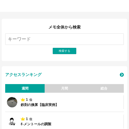
メモ全体から検索
アクセスランキング
週間
月間
総合
1
位
鉄剤の換算【臨床実例】
1
位
ℓ-メントールの調製