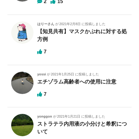
2
15
はりーさん
が
2021年2月8日
に投稿しました
【知見共有】マスクかぶれに対する処
方例
7
yossi
が
2021年1月25日
に投稿しました
エチゾラム高齢者への使用に注意
7
yonggon
が
2021年1月21日
に投稿しました
ストラテラ内用液の小分けと希釈につ
いて