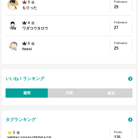
3
Followers
位
29
もりった
4
Followers
位
27
ワダコウタロウ
5
Followers
位
25
hossi
いいね！ランキング
週間
月間
総合
タグランキング
1
Posts
位
176