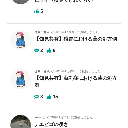
ピオイド換算でどれくらい？
5
はりーさん
が
2020年12月3日
に投稿しました
【知見共有】感冒における薬の処方例
2
8
はりーさん
が
2020年11月27日
に投稿しました
【知見共有】虫刺症における薬の処方
例
3
15
yossi
が
2020年11月21日
に投稿しました
デエビゴの凄さ