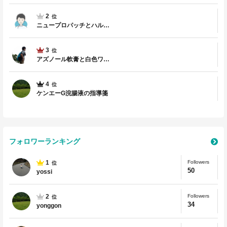
2
位
ニュープロパッチとハル…
3
位
アズノール軟膏と白色ワ…
4
位
ケンエーG浣腸液の指導箋
フォロワーランキング
1
Followers
位
50
yossi
2
Followers
位
34
yonggon