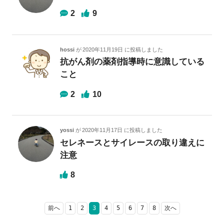
2
9
hossi
が
2020年11月19日
に投稿しました
抗がん剤の薬剤指導時に意識している
こと
2
10
yossi
が
2020年11月17日
に投稿しました
セレネースとサイレースの取り違えに
注意
8
前へ
1
2
3
4
5
6
7
8
次へ