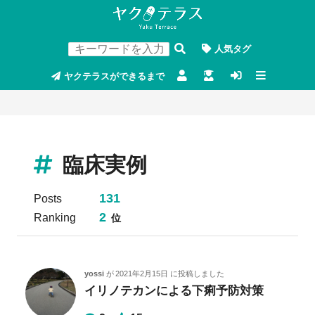
人気タグ
ヤクテラスができるまで
臨床実例
131
Posts
2
Ranking
位
yossi
が
2021年2月15日
に投稿しました
イリノテカンによる下痢予防対策