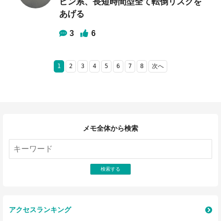
ピン系、長短時間型全て転倒リスクを
あげる
3
6
1
2
3
4
5
6
7
8
次へ
メモ全体から検索
アクセスランキング