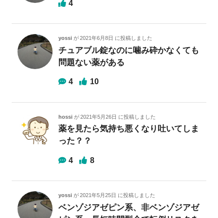
4
yossi
が
2021年6月8日
に投稿しました
チュアブル錠なのに噛み砕かなくても
問題ない薬がある
4
10
hossi
が
2021年5月26日
に投稿しました
薬を見たら気持ち悪くなり吐いてしま
った？？
4
8
yossi
が
2021年5月25日
に投稿しました
ベンゾジアゼピン系、非ベンゾジアゼ