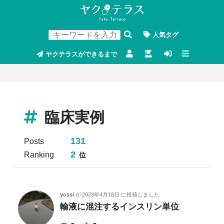
人気タグ
ヤクテラスができるまで
臨床実例
131
Posts
2
Ranking
位
yossi
が
2023年4月18日
に投稿しました
輸液に混注するインスリン単位