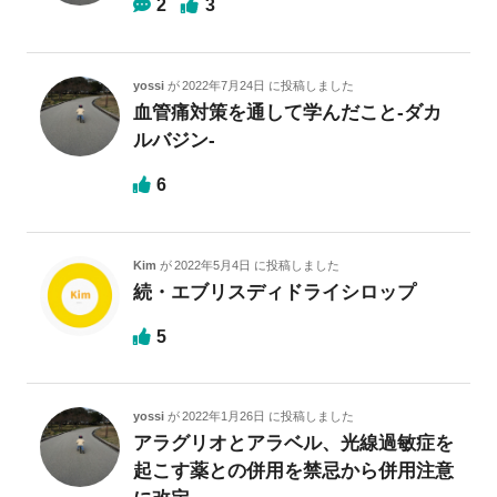
2
3
yossi
が
2022年7月24日
に投稿しました
血管痛対策を通して学んだこと-ダカ
ルバジン-
6
Kim
が
2022年5月4日
に投稿しました
続・エブリスディドライシロップ
5
yossi
が
2022年1月26日
に投稿しました
アラグリオとアラベル、光線過敏症を
起こす薬との併用を禁忌から併用注意