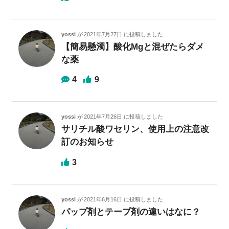
yossi
が
2021年7月27日
に投稿しました
【簡易懸濁】酸化Mgと混ぜたらダメ
な薬
4
9
yossi
が
2021年7月26日
に投稿しました
サリチル酸ワセリン、使用上の注意改
訂のお知らせ
3
yossi
が
2021年6月16日
に投稿しました
パップ剤とテープ剤の違いはなに？