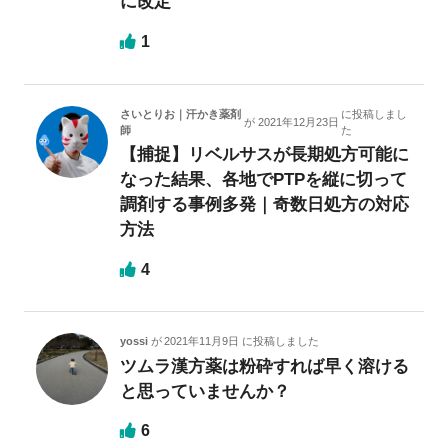
に改定
1
さいとりお｜汗かき薬剤
に投稿しまし
が
2021年12月23日
師
た
【捕捉】リベルサスが長期処方可能に
なった結果、各地でPTPを縦に切って
調剤する事例多発｜奇数日処方の対応
方法
4
yossi
が
2021年11月9日
に投稿しました
ツムラ漢方薬は粉砕すれば早く溶ける
と思っていませんか？
6