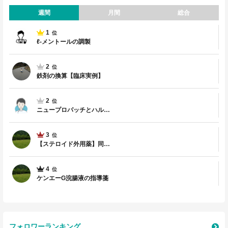
週間
月間
総合
1
位
ℓ-メントールの調製
2
位
鉄剤の換算【臨床実例】
2
位
ニュープロパッチとハル…
3
位
【ステロイド外用薬】同…
4
位
ケンエーG浣腸液の指導箋
フォロワーランキング