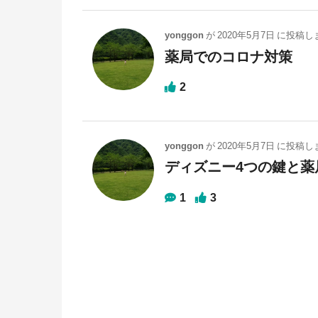
yonggon
が
2020年5月7日
に投稿し
薬局でのコロナ対策
2
yonggon
が
2020年5月7日
に投稿し
ディズニー4つの鍵と薬
1
3