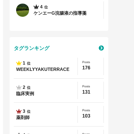
4
位
ケンエーG浣腸液の指導箋
タグランキング
Posts
1
位
176
WEEKLYYAKUTERRACE
Posts
2
位
131
臨床実例
Posts
3
位
103
薬剤師