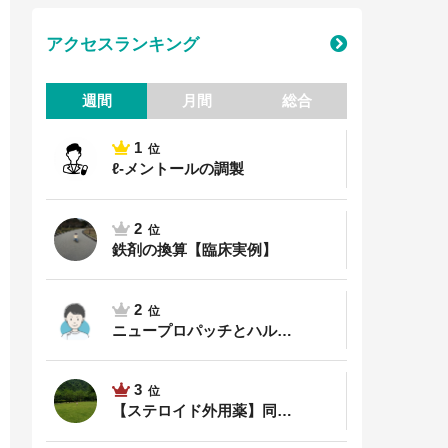
アクセスランキング
週間
月間
総合
1
位
ℓ-メントールの調製
2
位
鉄剤の換算【臨床実例】
2
位
ニュープロパッチとハル…
3
位
【ステロイド外用薬】同…