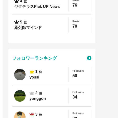
Posts
4
位
76
ヤクテラスPick UP News
Posts
5
位
70
薬剤師マインド
フォロワーランキング
Followers
1
位
50
yossi
Followers
2
位
34
yonggon
Followers
3
位