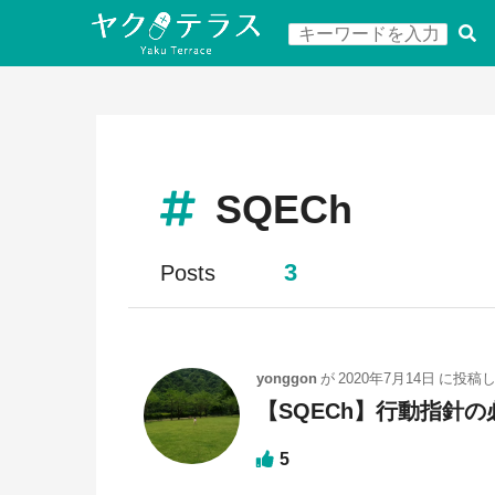
SQECh
3
Posts
yonggon
が
2020年7月14日
に投稿
【SQECh】行動指針の
5