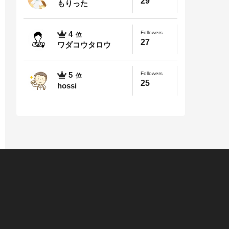
29
もりった
Followers
4
位
27
ワダコウタロウ
Followers
5
位
25
hossi