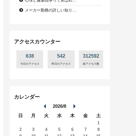
心理と服薬指導って実はめ…
メーカー勤務の詳しい知り…
アクセスカウンター
638
542
312592
今日のアクセス
昨日のアクセス
総アクセス数
カレンダー
2026/8
日
月
火
水
木
金
土
1
2
3
4
5
6
7
8