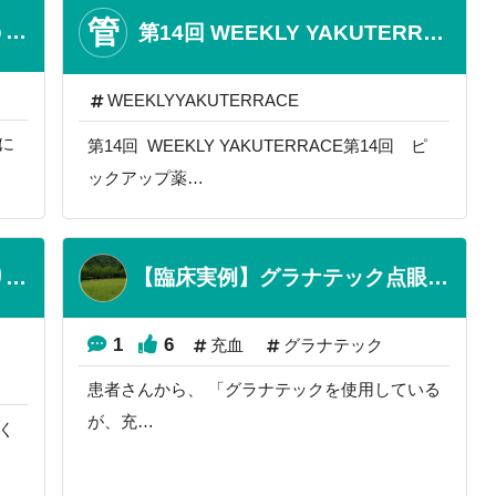
管
【日照時間の短縮で９月は「うつ病」増 「上手にサボる」のも時には必要】
第14回 WEEKLY YAKUTERRACE
WEEKLYYAKUTERRACE
に
第14回 WEEKLY YAKUTERRACE第14回 ピ
ックアップ薬…
アセトアミノフェン：坐薬より細粒の方が効果は速い！？
【臨床実例】グラナテック点眼液と充血の副作用
1
6
充血
グラナテック
患者さんから、 「グラナテックを使用している
が、充…
く