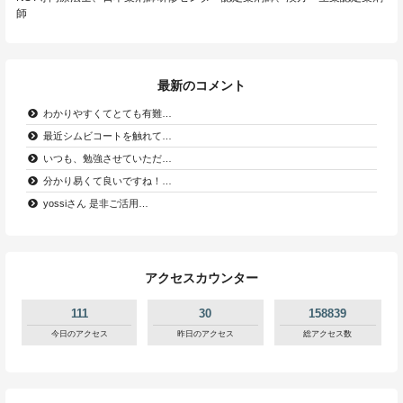
師
最新のコメント
わかりやすくてとても有難…
最近シムビコートを触れて…
いつも、勉強させていただ…
分かり易くて良いですね！…
yossiさん 是非ご活用…
アクセスカウンター
111
30
158839
今日のアクセス
昨日のアクセス
総アクセス数