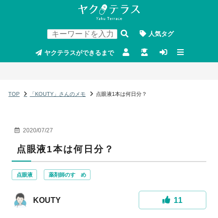
人気タグ
ヤクテラスができるまで
TOP
「KOUTY」さんのメモ
点眼液1本は何日分？
2020/07/27
点眼液1本は何日分？
点眼液
薬剤師のすゝめ
KOUTY
11