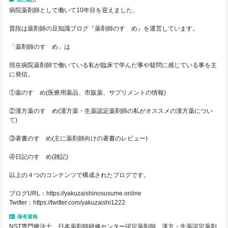
病院薬剤師として働いて10年目を迎えました。
普段は薬剤師の豆知識ブログ『薬剤師のすゝめ』を運営しています。
「薬剤師のすゝめ」は
現在病院薬剤師で働いている私が臨床で学んだ事や疑問に感じている事を主
に発信。
①薬のすゝめ(医療用薬品、市販薬、サプリメントの情報)
②漢方薬のすゝめ(漢方薬・生薬認定薬剤師の私がオススメの漢方薬につい
て)
③著書のすゝめ(主に薬剤師向けの著書のレビュー)
④日記のすゝめ(雑記)
以上の４つのコンテンツで構成されたブログです。
ブログURL：https://yakuzaishinosusume.online
Twitter：https://twitter.com/yakuzaishi1222
保有資格
NST専門療法士、日本薬剤師研修センター認定薬剤師、漢方・生薬認定薬剤