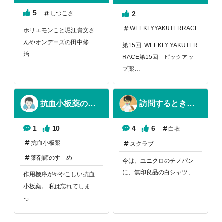
5
しつこさ
2
WEEKLYYAKUTERRACE
ホリエモンこと堀江貴文さ
んやオンデーズの田中修
第15回 WEEKLY YAKUTER
治…
RACE第15回 ピックアッ
プ薬…
抗血小板薬の作用機序の覚え方
訪問するときは、何着て行こう…
1
10
4
6
白衣
抗血小板薬
スクラブ
薬剤師のすゝめ
今は、ユニクロのチノパン
に、無印良品の白シャツ、
作用機序がややこしい抗血
…
小板薬。 私は忘れてしま
っ…