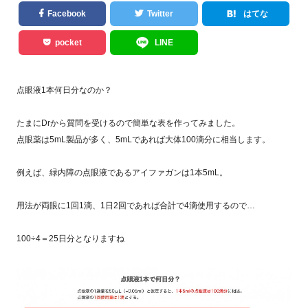
Facebook
Twitter
はてな
pocket
LINE
点眼液1本何日分なのか？
たまにDrから質問を受けるので簡単な表を作ってみました。
点眼薬は5mL製品が多く、5mLであれば大体100滴分に相当します。
例えば、緑内障の点眼液であるアイファガンは1本5mL。
用法が両眼に1回1滴、1日2回であれば合計で4滴使用するので…
100÷4＝25日分となりますね