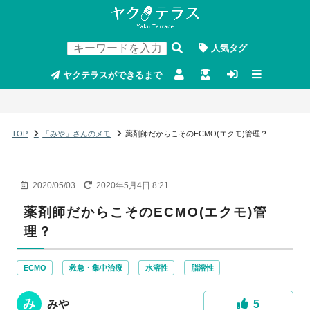
人気タグ
ヤクテラスができるまで
TOP
「みや」さんのメモ
薬剤師だからこそのECMO(エクモ)管理？
2020/05/03
2020年5月4日 8:21
薬剤師だからこそのECMO(エクモ)管
理？
ECMO
救急・集中治療
水溶性
脂溶性
み
みや
5