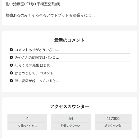
集中治療室(ICU)(+手術室薬剤師)
勉強あるのみ！そろそろアウトプットも頑張らねば…
最新のコメント
コメントありがとうござい…
みやさんの病院ではバンコ…
しろくまph先生 はじめ…
はじめまして。 コメント…
強い炎症が起こっていると…
アクセスカウンター
4
54
117300
今日のアクセス
昨日のアクセス
総アクセス数