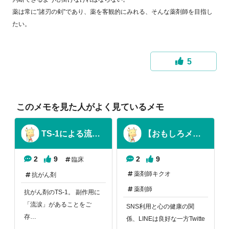
薬は常に”諸刃の剣”であり、薬を客観的にみれる、そんな薬剤師を目指し
たい。
5
このメモを見た人がよく見ているメモ
TS-1による流涙について【薬学生の頃に驚いたこと】
【おもしろメモ】SNSと心の関係
2
9
2
9
臨床
薬剤師キクオ
抗がん剤
薬剤師
抗がん剤のTS-1。 副作用に
「流涙」があることをご
SNS利用と心の健康の関
存…
係、LINEは良好な一方Twitte