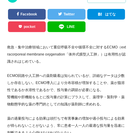
Facebook
Twitter
はてな
pocket
LINE
救急・集中治療領域において重症呼吸不全や循環不全に対するECMO（ext
racorporeal membrane oxygenation「体外式膜型人工肺」）は有用性が認
識されはじめている。
ECMO回路や人工肺への薬剤吸着は知られているが、詳細なデータは少数
しか存在しない。ECMO導入により分布容積が増加することや、薬が脂溶
性であるか水溶性であるかで、投与量の調節が必要になる。
腎機能や肝機能をもとに投与量の計算にプラスして、薬理学・製剤学・薬
物動態学的な薬の専門的としての知識が薬剤師に求めれる。
薬の過量投与による効果は頭打ちで有害事象の増加や過小投与による効果
が得られないことがないよう、常に患者一人一人の最適な投与量を迅速に
判断できるよう心掛けなければならない。