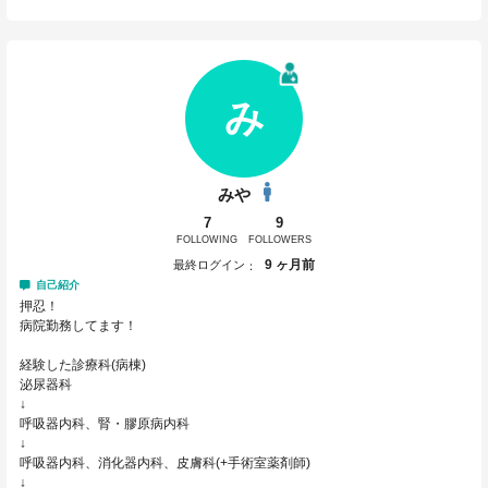
み
みや
7
9
FOLLOWING
FOLLOWERS
9 ヶ月前
最終ログイン
自己紹介
押忍！
病院勤務してます！
経験した診療科(病棟)
泌尿器科
↓
呼吸器内科、腎・膠原病内科
↓
呼吸器内科、消化器内科、皮膚科(+手術室薬剤師)
↓