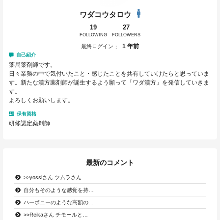
ワダコウタロウ
19
27
FOLLOWING
FOLLOWERS
1 年前
最終ログイン
自己紹介
薬局薬剤師です。
日々業務の中で気付いたこと・感じたことを共有していけたらと思っていま
す。新たな漢方薬剤師が誕生するよう願って「ワダ漢方」を発信していきま
す。
よろしくお願いします。
保有資格
研修認定薬剤師
最新のコメント
>>yossiさん ツムラさん…
自分もそのような感覚を持…
ハーボニーのような高額の…
>>Reikaさん チモールと…