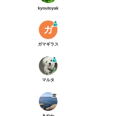
kyoutoyak
ガ
ガマギラス
マルタ
あやか