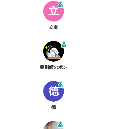
立
立夏
薬剤師のポン
德
德