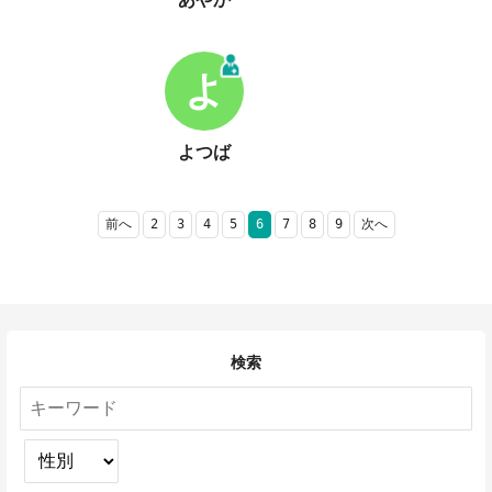
よ
よつば
前へ
2
3
4
5
6
7
8
9
次へ
検索