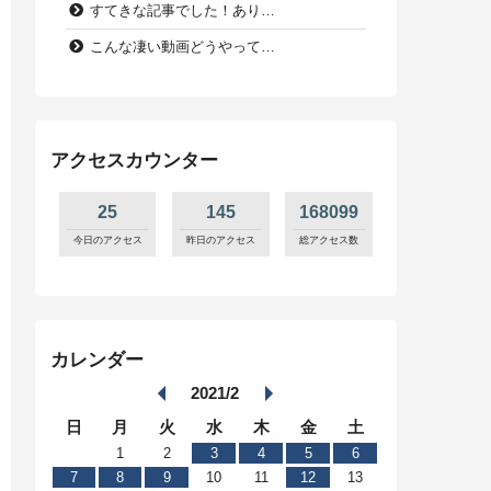
すてきな記事でした！あり…
こんな凄い動画どうやって…
アクセスカウンター
25
145
168099
今日のアクセス
昨日のアクセス
総アクセス数
カレンダー
2021/2
日
月
火
水
木
金
土
1
2
3
4
5
6
7
8
9
10
11
12
13