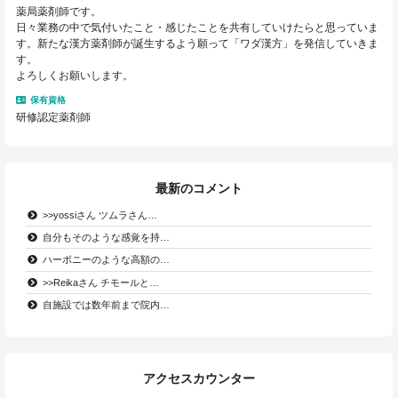
薬局薬剤師です。
日々業務の中で気付いたこと・感じたことを共有していけたらと思っていま
す。新たな漢方薬剤師が誕生するよう願って「ワダ漢方」を発信していきま
す。
よろしくお願いします。
保有資格
研修認定薬剤師
最新のコメント
>>yossiさん ツムラさん…
自分もそのような感覚を持…
ハーボニーのような高額の…
>>Reikaさん チモールと…
自施設では数年前まで院内…
アクセスカウンター